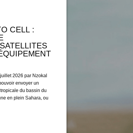
O CELL :
E
SATELLITES
 ÉQUIPEMENT
 juillet 2026 par Nzokal
pouvoir envoyer un
ropicale du bassin du
ne en plein Sahara, ou
…