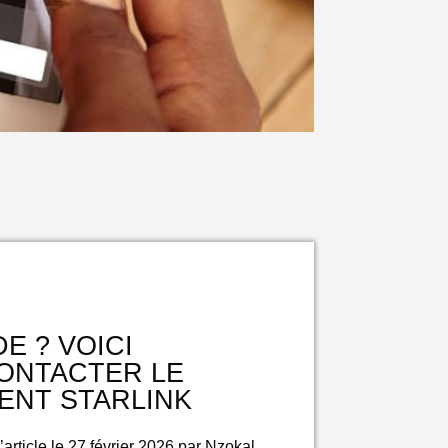
DE ? VOICI
ONTACTER LE
IENT STARLINK
’article le 27 février 2026 par Nzokal