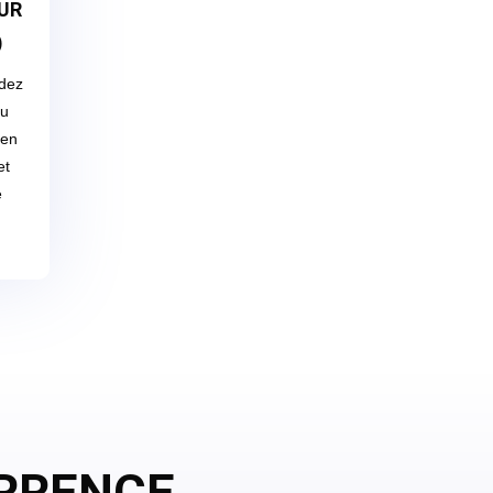
UR
)
ndez
ou
 en
et
e
URRENCE