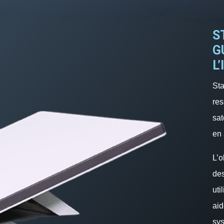
S
G
L
Sta
res
sat
en 
L’o
des
uti
aid
sy