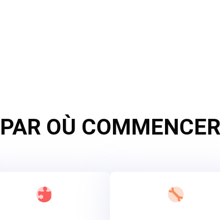
PAR OÙ COMMENCE

