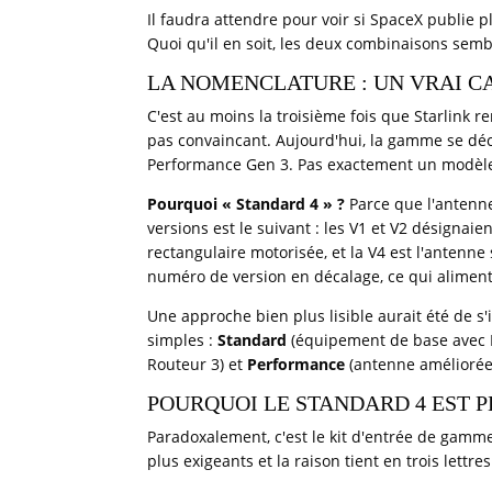
Il faudra attendre pour voir si SpaceX publie 
Quoi qu'il en soit, les deux combinaisons sembl
LA NOMENCLATURE : UN VRAI C
C'est au moins la troisième fois que Starlink r
pas convaincant. Aujourd'hui, la gamme se décl
Performance Gen 3. Pas exactement un modèle
Pourquoi « Standard 4 » ?
Parce que l'antenne
versions est le suivant : les V1 et V2 désignai
rectangulaire motorisée, et la V4 est l'antenne
numéro de version en décalage, ce qui aliment
Une approche bien plus lisible aurait été de s
simples :
Standard
(équipement de base avec 
Routeur 3) et
Performance
(antenne améliorée
POURQUOI LE STANDARD 4 EST P
Paradoxalement, c'est le kit d'entrée de gamme 
plus exigeants et la raison tient en trois lettres