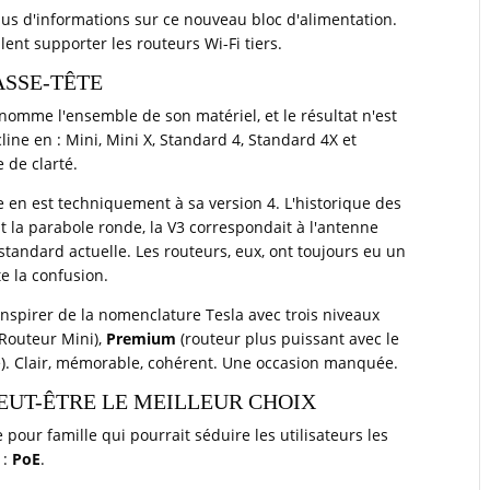
plus d'informations sur ce nouveau bloc d'alimentation.
ent supporter les routeurs Wi-Fi tiers.
ASSE-TÊTE
enomme l'ensemble de son matériel, et le résultat n'est
ine en : Mini, Mini X, Standard 4, Standard 4X et
 de clarté.
 en est techniquement à sa version 4. L'historique des
ent la parabole ronde, la V3 correspondait à l'antenne
 standard actuelle. Les routeurs, eux, ont toujours eu un
e la confusion.
'inspirer de la nomenclature Tesla avec trois niveaux
Routeur Mini),
Premium
(routeur plus puissant avec le
). Clair, mémorable, cohérent. Une occasion manquée.
EUT-ÊTRE LE MEILLEUR CHOIX
pour famille qui pourrait séduire les utilisateurs les
 :
PoE
.