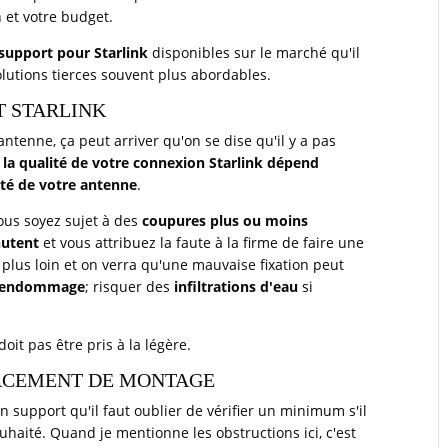
 et votre budget.
support pour Starlink
disponibles sur le marché qu'il
olutions tierces souvent plus abordables.
T STARLINK
ntenne, ça peut arriver qu'on se dise qu'il y a pas
e
la qualité de votre connexion Starlink dépend
ité de votre antenne
.
vous soyez sujet à des
coupures plus ou moins
hutent
et vous attribuez la faute à la firme de faire une
plus loin et on verra qu'une mauvaise fixation peut
 s'endommage
; risquer des
infiltrations d'eau
si
oit pas être pris à la légère.
PLACEMENT DE MONTAGE
 support qu'il faut oublier de vérifier un minimum s'il
uhaité. Quand je mentionne les obstructions ici, c'est