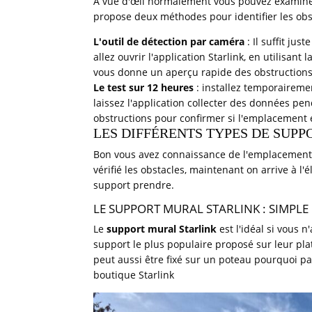
À vue d'œil normalement vous pouvez examiner
propose deux méthodes pour identifier les obs
L'outil de détection par caméra
: Il suffit ju
allez ouvrir l'application Starlink, en utilisan
vous donne un aperçu rapide des obstructions 
Le test sur 12 heures
: installez temporairemen
laissez l'application collecter des données pe
obstructions pour confirmer si l'emplacement e
LES DIFFÉRENTS TYPES DE SUPP
Bon vous avez connaissance de l'emplacement o
vérifié les obstacles, maintenant on arrive à l'
support prendre.
LE SUPPORT MURAL STARLINK : SIMPLE 
Le
support mural Starlink
est l'idéal si vous n
support le plus populaire proposé sur leur pla
peut aussi être fixé sur un poteau pourquoi p
boutique Starlink