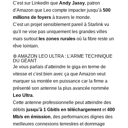
C'est sur LinkedIn que
Andy Jassy
, patron
d’Amazon que Leo compte impacter jusqu’à
500
millions de foyers
à travers le monde.
C'est un projet sensiblement pareil à Starlink vu
qu'il ne vise pas uniquement les grandes villes
mais surtout
les zones rurales
où la fibre reste un
rêve lointain.
⚙️ AMAZON LEO ULTRA : L’ARME TECHNIQUE
DU GÉANT
Je vous parlais d'atteindre le giga en terme de
vitesse et c'est bien avec ça que Amazon veut
marquer sa montée en puissance car la firme a
présenté son antenne la plus avancée nommée
Leo Ultra
.
Cette antenne professionnelle peut atteindre des
débits
jusqu’à 1 Gbit/s en téléchargement
et
400
Mb/s en émission
, des performances dignes des
meilleures connexions terrestres et dommage