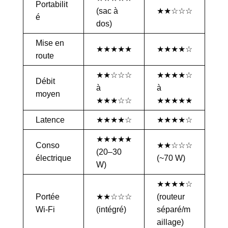
Portabilit
(sac à
★★☆☆☆
é
dos)
Mise en
★★★★★
★★★★☆
route
★★☆☆☆
★★★★☆
Débit
à
à
moyen
★★★☆☆
★★★★★
Latence
★★★★☆
★★★★☆
★★★★★
Conso
★★☆☆☆
(20–30
électrique
(~70 W)
W)
★★★★☆
Portée
★★☆☆☆
(routeur
Wi-Fi
(intégré)
séparé/m
aillage)