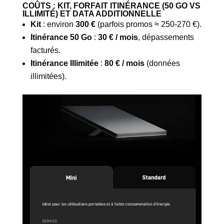
COÛTS : KIT, FORFAIT ITINÉRANCE (50 GO VS
ILLIMITÉ) ET DATA ADDITIONNELLE
Kit
: environ
300 €
(parfois promos ≈ 250-270 €).
Itinérance 50 Go
:
30 € / mois
, dépassements
facturés.
Itinérance Illimitée
:
80 € / mois
(données
illimitées).