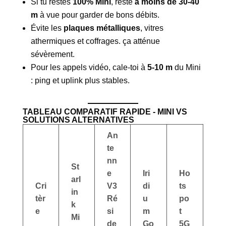
Si tu restes
100% Mini
, reste
à moins de 30-40
m
à vue pour garder de bons débits.
Évite les
plaques métalliques
, vitres
athermiques et coffrages. ça atténue
sévèrement.
Pour les appels vidéo, cale-toi à
5-10 m
du Mini
: ping et uplink plus stables.
TABLEAU COMPARATIF RAPIDE - MINI VS
SOLUTIONS ALTERNATIVES
An
te
nn
St
e
Iri
Ho
arl
Cri
V3
di
ts
in
tèr
Ré
u
po
k
e
si
m
t
Mi
de
Go
5G